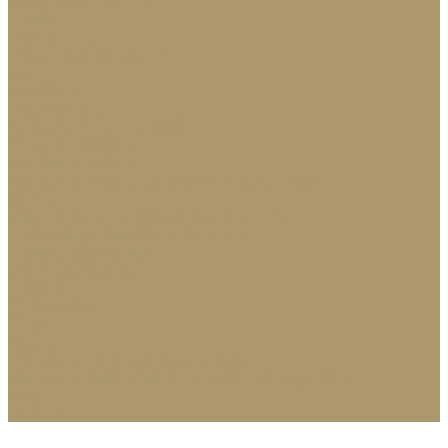
Декор
Посуда
Домашний текстиль
Вазы
Статуэтки
Подсвечники
Аксессуары для ванной
Офисная мебель
Стеновые панели
Стеновые панели из натурального шпона
Услуги
Комплектация интерьеров под ключ
Производство мебели на заказ
Декор интерьеров
Сотрудничество
Проекты
О компании
О нас
Отзывы
Политика конфиденциальности
Согласие на обработку персональных данных
Блог
Контакты