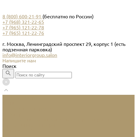
8 (800) 600-21-91
(бесплатно по России)
+7 (968) 321-22-65
+7 (965) 121-22-78
+7 (965) 121-22-76
г. Москва, Ленинградский проспект 29, корпус 1 (есть
подземная парковка)
info@interiorgroup.salon
Напишите нам
Поиск
Каталог товаров
Кухни
Двери и перегородки
Перегородки
Изготовление межкомнатных дверей скрытого монтажа
Гардеробные и шкафы
Офисная мебель
Услуги