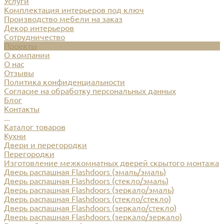
Услуги
Комплектация интерьеров под ключ
Производство мебели на заказ
Декор интерьеров
Сотрудничество
Проекты
О компании
О нас
Отзывы
Политика конфиденциальности
Согласие на обработку персональных данных
Блог
Контакты
...
Каталог товаров
Кухни
Двери и перегородки
Перегородки
Изготовление межкомнатных дверей скрытого монтажа
Дверь распашная Flashdoors (эмаль/эмаль)
Дверь распашная Flashdoors (стекло/эмаль)
Дверь распашная Flashdoors (зеркало/эмаль)
Дверь распашная Flashdoors (стекло/стекло)
Дверь распашная Flashdoors (зеркало/стекло)
Дверь распашная Flashdoors (зеркало/зеркало)