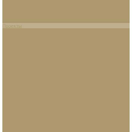
Комплектация интерьеров под ключ
Производство мебели на заказ
Декор интерьеров
Сотрудничество
Проекты
О компании
О нас
Отзывы
Политика конфиденциальности
Согласие на обработку персональных данных
Блог
Контакты
...
Каталог товаров
Кухни
Двери и перегородки
Перегородки
Изготовление межкомнатных дверей скрытого монтажа
Дверь распашная Flashdoors (эмаль/эмаль)
Дверь распашная Flashdoors (стекло/эмаль)
Дверь распашная Flashdoors (зеркало/эмаль)
Дверь распашная Flashdoors (стекло/стекло)
Дверь распашная Flashdoors (зеркало/стекло)
Дверь распашная Flashdoors (зеркало/зеркало)
Гардеробные и шкафы