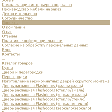
Услуги
Комплектация интерьеров под ключ
Производство мебели на заказ
Декор интерьеров
Сотрудничество
Проекты
О компании
О нас
Отзывы
Политика конфиденциальности
Согласие на обработку персональных данных
Блог
Контакты
...
Каталог товаров
Кухни
Двери и перегородки
Перегородки
Изготовление межкомнатных дверей скрытого монтажа
Дверь распашная Flashdoors (эмаль/эмаль)
Дверь распашная Flashdoors (стекло/эмаль)
Дверь распашная Flashdoors (зеркало/эмаль)
Дверь распашная Flashdoors (стекло/стекло)
Дверь распашная Flashdoors (зеркало/стекло)
Дверь распашная Flashdoors (зеркало/зеркало)