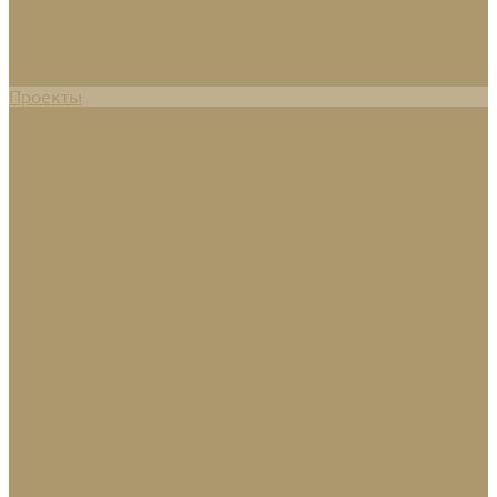
Комплектация интерьеров под ключ
Производство мебели на заказ
Декор интерьеров
Сотрудничество
Проекты
О компании
О нас
Отзывы
Политика конфиденциальности
Согласие на обработку персональных данных
Блог
Контакты
...
Каталог товаров
Кухни
Двери и перегородки
Перегородки
Изготовление межкомнатных дверей скрытого монтажа
Дверь распашная Flashdoors (эмаль/эмаль)
Дверь распашная Flashdoors (стекло/эмаль)
Дверь распашная Flashdoors (зеркало/эмаль)
Дверь распашная Flashdoors (стекло/стекло)
Дверь распашная Flashdoors (зеркало/стекло)
Дверь распашная Flashdoors (зеркало/зеркало)
Гардеробные и шкафы