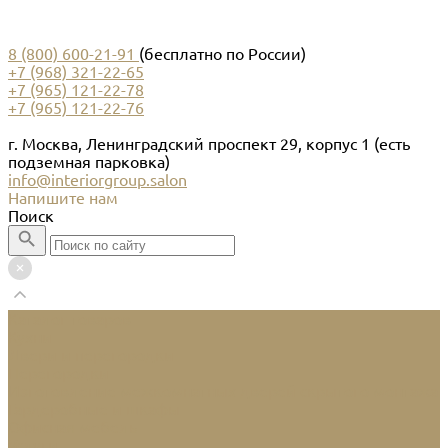
8 (800) 600-21-91
(бесплатно по России)
+7 (968) 321-22-65
+7 (965) 121-22-78
+7 (965) 121-22-76
г. Москва, Ленинградский проспект 29, корпус 1 (есть
подземная парковка)
info@interiorgroup.salon
Напишите нам
Поиск
Каталог товаров
Кухни
Двери и перегородки
Перегородки
Изготовление межкомнатных дверей скрытого монтажа
Гардеробные и шкафы
Офисная мебель
Услуги